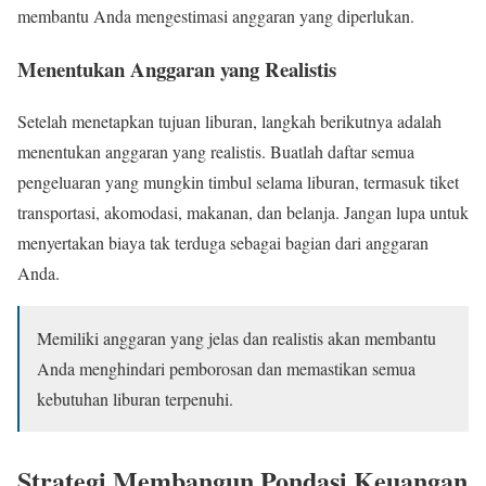
membantu Anda mengestimasi anggaran yang diperlukan.
Menentukan Anggaran yang Realistis
Setelah menetapkan tujuan liburan, langkah berikutnya adalah
menentukan anggaran yang realistis. Buatlah daftar semua
pengeluaran yang mungkin timbul selama liburan, termasuk tiket
transportasi, akomodasi, makanan, dan belanja. Jangan lupa untuk
menyertakan biaya tak terduga sebagai bagian dari anggaran
Anda.
Memiliki anggaran yang jelas dan realistis akan membantu
Anda menghindari pemborosan dan memastikan semua
kebutuhan liburan terpenuhi.
Strategi Membangun Pondasi Keuangan