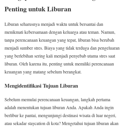
Penting untuk Liburan
Liburan seharusnya menjadi waktu untuk bersantai dan
menikmati kebersamaan dengan keluarga atau teman. Namun,
tanpa perencanaan keuangan yang tepat, liburan bisa berubah
menjadi sumber stres. Biaya yang tidak terduga dan pengeluaran
yang berlebihan sering kali menjadi penyebab utama stres saat
liburan. Oleh karena itu, penting untuk memiliki perencanaan
keuangan yang matang sebelum berangkat.
Mengidentifikasi Tujuan Liburan
Sebelum memulai perencanaan keuangan, langkah pertama
adalah menentukan tujuan liburan Anda. Apakah Anda ingin
berlibur ke pantai, mengunjungi destinasi wisata di luar negeri,
atau sekadar staycation di kota? Mengetahui tujuan liburan akan