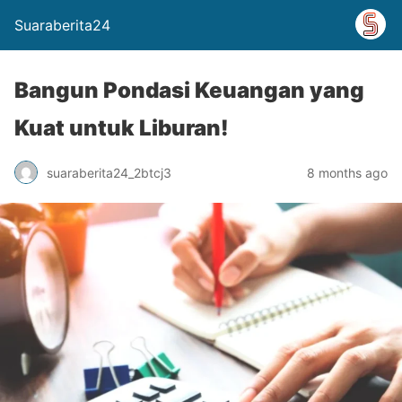
Suaraberita24
Bangun Pondasi Keuangan yang
Kuat untuk Liburan!
suaraberita24_2btcj3
8 months ago