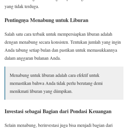
yang tidak terduga.
Pentingnya Menabung untuk Liburan
Salah satu cara terbaik untuk mempersiapkan liburan adalah
dengan menabung secara konsisten. Tentukan jumlah yang ingin
Anda tabung setiap bulan dan pastikan untuk memasukkannya
dalam anggaran bulanan Anda.
Menabung untuk liburan adalah cara efektif untuk
memastikan bahwa Anda tidak perlu berutang demi
menikmati liburan yang diimpikan.
Investasi sebagai Bagian dari Pondasi Keuangan
Selain menabung, berinvestasi juga bisa menjadi bagian dari