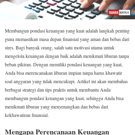
Membangun pondasi keuangan yang kuat adalah langkah penting
guna memastikan masa depan finansial yang aman dan bebas dari
stres. Bagi banyak orang, salah satu motivasi utama untuk
mengelola keuangan dengan baik adalah menikmati liburan tanpa
beban pikiran. Dengan memiliki pondasi keuangan yang kuat,
Anda bisa merencanakan liburan impian tanpa harus khawatir
soal anggaran yang tidak mencukupi. Artikel ini akan membahas
berbagai strategi dan tips praktis untuk membantu Anda
membangun pondasi keuangan yang kuat, sehingga Anda bisa
menikmati liburan yang menyenangkan dan bebas dari
kekhawatiran finansial.
Mengapa Perencanaan Keuangan