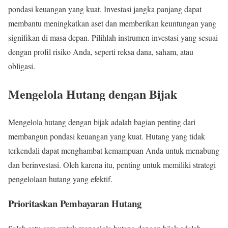
pondasi keuangan yang kuat. Investasi jangka panjang dapat
membantu meningkatkan aset dan memberikan keuntungan yang
signifikan di masa depan. Pilihlah instrumen investasi yang sesuai
dengan profil risiko Anda, seperti reksa dana, saham, atau
obligasi.
Mengelola Hutang dengan Bijak
Mengelola hutang dengan bijak adalah bagian penting dari
membangun pondasi keuangan yang kuat. Hutang yang tidak
terkendali dapat menghambat kemampuan Anda untuk menabung
dan berinvestasi. Oleh karena itu, penting untuk memiliki strategi
pengelolaan hutang yang efektif.
Prioritaskan Pembayaran Hutang