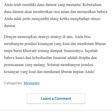
Anda telah memiliki dana darurat yang memadai. Keberadaan
dana darurat akan memberikan rasa aman dan memastikan bahwa
Anda tidak perlu mengambil utang ketika menghadapi situasi
darurat.
Dengan menerapkan strategi-strategi di atas, Anda bisa
membangun pondasi keuangan yang kuat dan menikmati liburan
tanpa harus khawatir tentang dampak finansialnya. Ingatlah
bahwa kunci dari keberhasilan finansial adalah disiplin dan
perencanaan yang matang. Selamat membangun pondasi
keuangan yang kuat dan menikmati liburan impian Anda!
Categories:
Mymoney
Leave a Comment