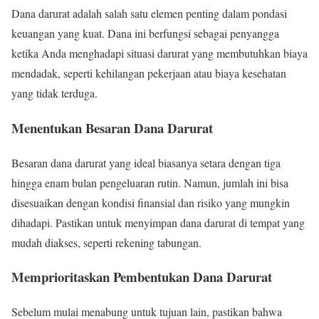
Dana darurat adalah salah satu elemen penting dalam pondasi
keuangan yang kuat. Dana ini berfungsi sebagai penyangga
ketika Anda menghadapi situasi darurat yang membutuhkan biaya
mendadak, seperti kehilangan pekerjaan atau biaya kesehatan
yang tidak terduga.
Menentukan Besaran Dana Darurat
Besaran dana darurat yang ideal biasanya setara dengan tiga
hingga enam bulan pengeluaran rutin. Namun, jumlah ini bisa
disesuaikan dengan kondisi finansial dan risiko yang mungkin
dihadapi. Pastikan untuk menyimpan dana darurat di tempat yang
mudah diakses, seperti rekening tabungan.
Memprioritaskan Pembentukan Dana Darurat
Sebelum mulai menabung untuk tujuan lain, pastikan bahwa