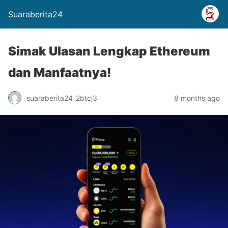
Suaraberita24
Simak Ulasan Lengkap Ethereum
dan Manfaatnya!
suaraberita24_2btcj3
8 months ago