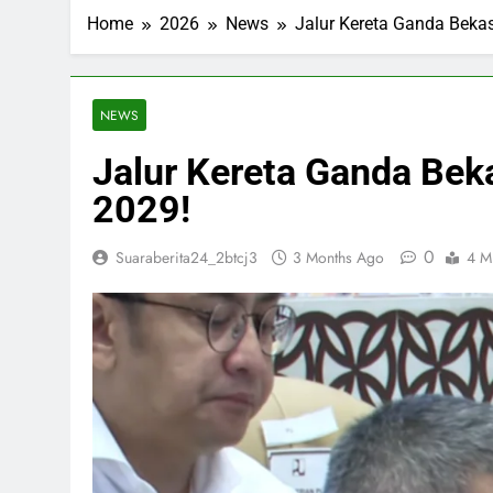
ESDM Siapkan
Home
2026
News
Jalur Kereta Ganda Bekas
3 Months Ago
Inggris dan 
3 Months Ago
Bahlil Bebas
NEWS
3 Months Ago
Jalur Kereta Ganda Bek
Trump Tampa
3 Months Ago
2029!
0
Suaraberita24_2btcj3
3 Months Ago
4 M