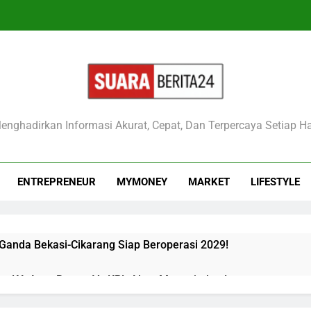
raberita24
enghadirkan Informasi Akurat, Cepat, Dan Terpercaya Setiap Ha
ENTREPRENEUR
MYMONEY
MARKET
LIFESTYLE
 Ganda Bekasi-Cikarang Siap Beroperasi 2029!
kan KA Argo Bromo Vs KRL Akan Mengejutkan!