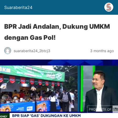
Suaraberita24
BPR Jadi Andalan, Dukung UMKM
dengan Gas Pol!
suaraberita24_2btcj3
3 months ago