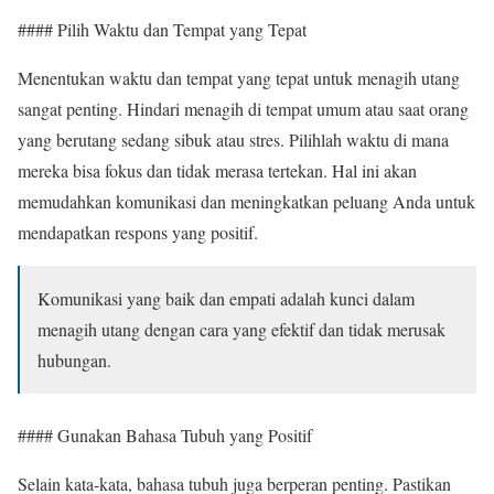
#### Pilih Waktu dan Tempat yang Tepat
Menentukan waktu dan tempat yang tepat untuk menagih utang
sangat penting. Hindari menagih di tempat umum atau saat orang
yang berutang sedang sibuk atau stres. Pilihlah waktu di mana
mereka bisa fokus dan tidak merasa tertekan. Hal ini akan
memudahkan komunikasi dan meningkatkan peluang Anda untuk
mendapatkan respons yang positif.
Komunikasi yang baik dan empati adalah kunci dalam
menagih utang dengan cara yang efektif dan tidak merusak
hubungan.
#### Gunakan Bahasa Tubuh yang Positif
Selain kata-kata, bahasa tubuh juga berperan penting. Pastikan