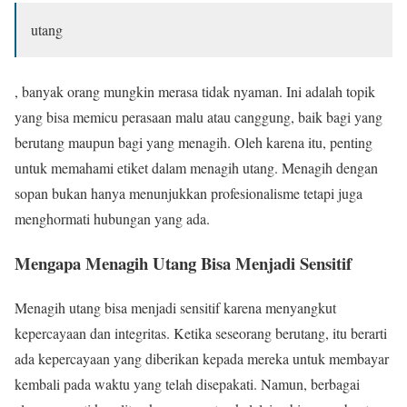
utang
, banyak orang mungkin merasa tidak nyaman. Ini adalah topik
yang bisa memicu perasaan malu atau canggung, baik bagi yang
berutang maupun bagi yang menagih. Oleh karena itu, penting
untuk memahami etiket dalam menagih utang. Menagih dengan
sopan bukan hanya menunjukkan profesionalisme tetapi juga
menghormati hubungan yang ada.
Mengapa Menagih Utang Bisa Menjadi Sensitif
Menagih utang bisa menjadi sensitif karena menyangkut
kepercayaan dan integritas. Ketika seseorang berutang, itu berarti
ada kepercayaan yang diberikan kepada mereka untuk membayar
kembali pada waktu yang telah disepakati. Namun, berbagai