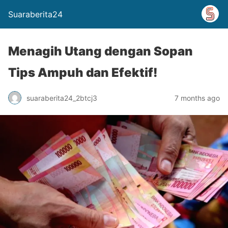
Suaraberita24
Menagih Utang dengan Sopan
Tips Ampuh dan Efektif!
suaraberita24_2btcj3
7 months ago