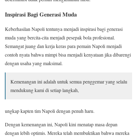
Inspirasi Bagi Generasi Muda
Keberhasilan Napoli tentunya menjadi inspirasi bagi generasi
muda yang bercita-cita menjadi pesepak bola profesional.
Semangat juang dan kerja keras para pemain Napoli menjadi
contoh nyata bahwa mimpi bisa menjadi kenyataan jika dibarengi
dengan usaha yang maksimal.
Kemenangan ini adalah untuk semua penggemar yang selalu
mendukung kami di setiap langkah,
ungkap kapten tim Napoli dengan penuh haru.
Dengan kemenangan ini, Napoli kini menatap masa depan
dengan lebih optimis. Mereka telah membuktikan bahwa mereka