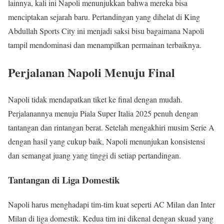
lainnya, kali ini Napoli menunjukkan bahwa mereka bisa
menciptakan sejarah baru. Pertandingan yang dihelat di King
Abdullah Sports City ini menjadi saksi bisu bagaimana Napoli
tampil mendominasi dan menampilkan permainan terbaiknya.
Perjalanan Napoli Menuju Final
Napoli tidak mendapatkan tiket ke final dengan mudah.
Perjalanannya menuju Piala Super Italia 2025 penuh dengan
tantangan dan rintangan berat. Setelah mengakhiri musim Serie A
dengan hasil yang cukup baik, Napoli menunjukan konsistensi
dan semangat juang yang tinggi di setiap pertandingan.
Tantangan di Liga Domestik
Napoli harus menghadapi tim-tim kuat seperti AC Milan dan Inter
Milan di liga domestik. Kedua tim ini dikenal dengan skuad yang