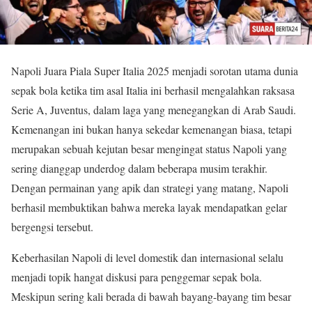
Napoli Juara Piala Super Italia 2025 menjadi sorotan utama dunia
sepak bola ketika tim asal Italia ini berhasil mengalahkan raksasa
Serie A, Juventus, dalam laga yang menegangkan di Arab Saudi.
Kemenangan ini bukan hanya sekedar kemenangan biasa, tetapi
merupakan sebuah kejutan besar mengingat status Napoli yang
sering dianggap underdog dalam beberapa musim terakhir.
Dengan permainan yang apik dan strategi yang matang, Napoli
berhasil membuktikan bahwa mereka layak mendapatkan gelar
bergengsi tersebut.
Keberhasilan Napoli di level domestik dan internasional selalu
menjadi topik hangat diskusi para penggemar sepak bola.
Meskipun sering kali berada di bawah bayang-bayang tim besar