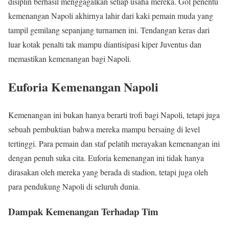
disiplin berhasil menggagalkan setiap usaha mereka. Gol penentu
kemenangan Napoli akhirnya lahir dari kaki pemain muda yang
tampil gemilang sepanjang turnamen ini. Tendangan keras dari
luar kotak penalti tak mampu diantisipasi kiper Juventus dan
memastikan kemenangan bagi Napoli.
Euforia Kemenangan Napoli
Kemenangan ini bukan hanya berarti trofi bagi Napoli, tetapi juga
sebuah pembuktian bahwa mereka mampu bersaing di level
tertinggi. Para pemain dan staf pelatih merayakan kemenangan ini
dengan penuh suka cita. Euforia kemenangan ini tidak hanya
dirasakan oleh mereka yang berada di stadion, tetapi juga oleh
para pendukung Napoli di seluruh dunia.
Dampak Kemenangan Terhadap Tim