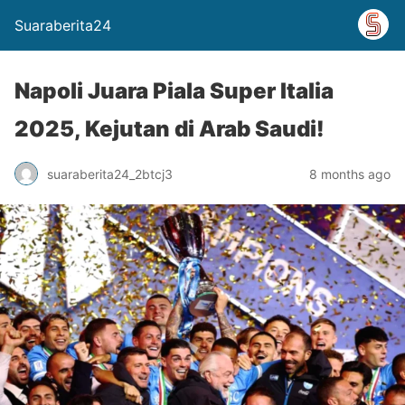
Suaraberita24
Napoli Juara Piala Super Italia
2025, Kejutan di Arab Saudi!
suaraberita24_2btcj3
8 months ago