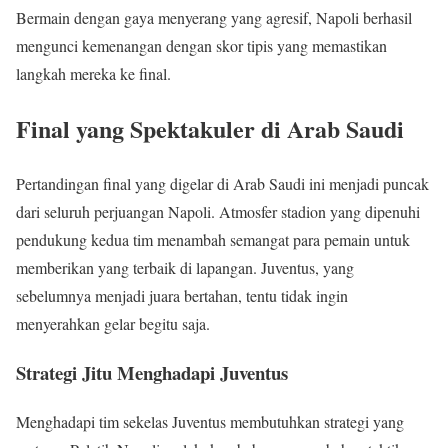
Bermain dengan gaya menyerang yang agresif, Napoli berhasil
mengunci kemenangan dengan skor tipis yang memastikan
langkah mereka ke final.
Final yang Spektakuler di Arab Saudi
Pertandingan final yang digelar di Arab Saudi ini menjadi puncak
dari seluruh perjuangan Napoli. Atmosfer stadion yang dipenuhi
pendukung kedua tim menambah semangat para pemain untuk
memberikan yang terbaik di lapangan. Juventus, yang
sebelumnya menjadi juara bertahan, tentu tidak ingin
menyerahkan gelar begitu saja.
Strategi Jitu Menghadapi Juventus
Menghadapi tim sekelas Juventus membutuhkan strategi yang