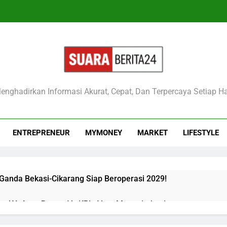
raberita24
enghadirkan Informasi Akurat, Cepat, Dan Terpercaya Setiap Ha
ENTREPRENEUR
MYMONEY
MARKET
LIFESTYLE
 Ganda Bekasi-Cikarang Siap Beroperasi 2029!
kan KA Argo Bromo Vs KRL Akan Mengejutkan!