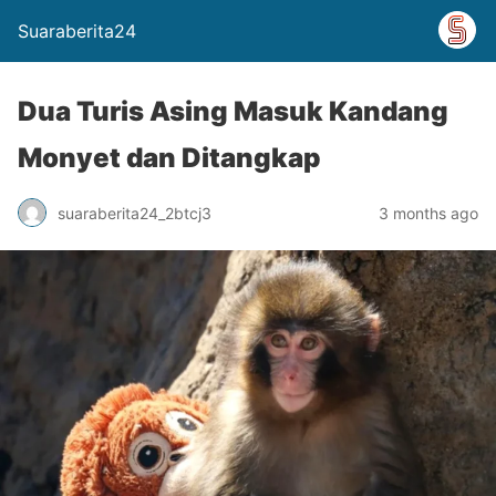
Suaraberita24
Dua Turis Asing Masuk Kandang
Monyet dan Ditangkap
suaraberita24_2btcj3
3 months ago