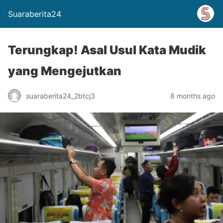
Suaraberita24
Terungkap! Asal Usul Kata Mudik
yang Mengejutkan
suaraberita24_2btcj3
8 months ago