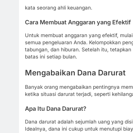
kata seorang ahli keuangan.
Cara Membuat Anggaran yang Efektif
Untuk membuat anggaran yang efektif, mul
semua pengeluaran Anda. Kelompokkan penge
tabungan, dan hiburan. Setelah itu, tetapkan
batas ini setiap bulan.
Mengabaikan Dana Darurat
Banyak orang mengabaikan pentingnya memilik
ketika situasi darurat terjadi, seperti kehi
Apa Itu Dana Darurat?
Dana darurat adalah sejumlah uang yang dis
Idealnya, dana ini cukup untuk menutupi bia