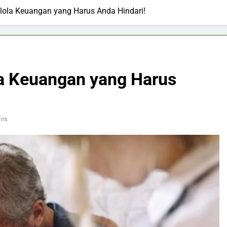
 Regulasi Baru untuk Impor Minyak Rusia
ola Keuangan yang Harus Anda Hindari!
AS Sepakat Loloskan Minyak Rusia, Uni Eropa Meradang
 Pemotongan Kuota Ekspor Gas 2026
a Keuangan yang Harus
r Kawan Sendiri, NATO Terancam Panik
ins