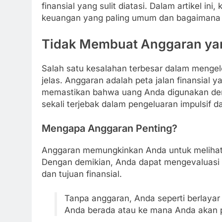
finansial yang sulit diatasi. Dalam artikel i
keuangan yang paling umum dan bagaimana 
Tidak Membuat Anggaran ya
Salah satu kesalahan terbesar dalam menge
jelas. Anggaran adalah peta jalan finansia
memastikan bahwa uang Anda digunakan deng
sekali terjebak dalam pengeluaran impulsif d
Mengapa Anggaran Penting?
Anggaran memungkinkan Anda untuk melihat 
Dengan demikian, Anda dapat mengevaluasi 
dan tujuan finansial.
Tanpa anggaran, Anda seperti berlayar
Anda berada atau ke mana Anda akan p