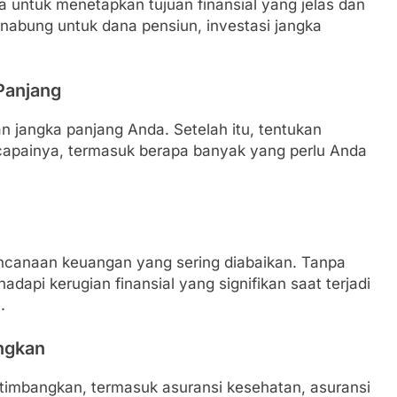
untuk menetapkan tujuan finansial yang jelas dan
nabung untuk dana pensiun, investasi jangka
Panjang
 jangka panjang Anda. Setelah itu, tentukan
capainya, termasuk berapa banyak yang perlu Anda
ncanaan keuangan yang sering diabaikan. Tanpa
api kerugian finansial yang signifikan saat terjadi
.
angkan
rtimbangkan, termasuk asuransi kesehatan, asuransi