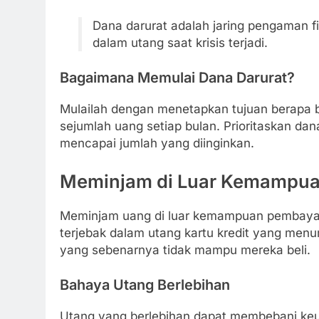
Dana darurat adalah jaring pengaman f
dalam utang saat krisis terjadi.
Bagaimana Memulai Dana Darurat?
Mulailah dengan menetapkan tujuan berapa b
sejumlah uang setiap bulan. Prioritaskan d
mencapai jumlah yang diinginkan.
Meminjam di Luar Kemampu
Meminjam uang di luar kemampuan pembayar
terjebak dalam utang kartu kredit yang me
yang sebenarnya tidak mampu mereka beli.
Bahaya Utang Berlebihan
Utang yang berlebihan dapat membebani 