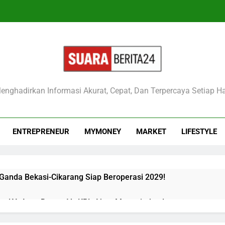
raberita24
enghadirkan Informasi Akurat, Cepat, Dan Terpercaya Setiap Ha
ENTREPRENEUR
MYMONEY
MARKET
LIFESTYLE
 Ganda Bekasi-Cikarang Siap Beroperasi 2029!
kan KA Argo Bromo Vs KRL Akan Mengejutkan!