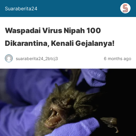
Suaraberita24
Waspadai Virus Nipah 100
Dikarantina, Kenali Gejalanya!
suaraberita24_2btcj3
6 months ago