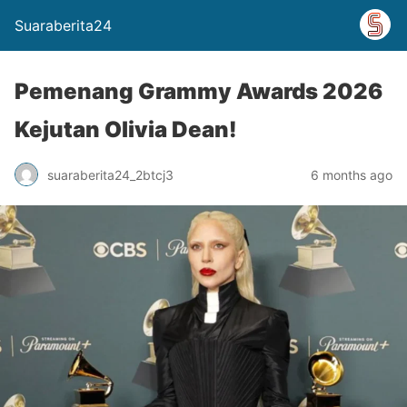
Suaraberita24
Pemenang Grammy Awards 2026
Kejutan Olivia Dean!
suaraberita24_2btcj3
6 months ago