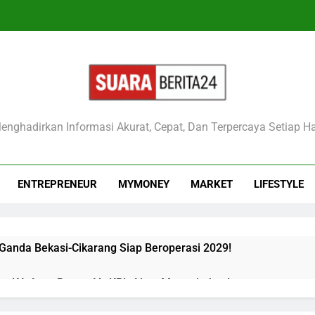
raberita24
enghadirkan Informasi Akurat, Cepat, Dan Terpercaya Setiap Ha
ENTREPRENEUR
MYMONEY
MARKET
LIFESTYLE
 Ganda Bekasi-Cikarang Siap Beroperasi 2029!
kan KA Argo Bromo Vs KRL Akan Mengejutkan!