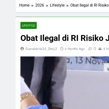
ESDM Siapkan
Home
2026
Lifestyle
Obat Ilegal di RI Risi
3 Months Ago
Inggris dan 
3 Months Ago
Bahlil Bebas
LIFESTYLE
3 Months Ago
Obat Ilegal di RI Risiko
Trump Tampa
3 Months Ago
0
Suaraberita24_2btcj3
6 Months Ago
4 M