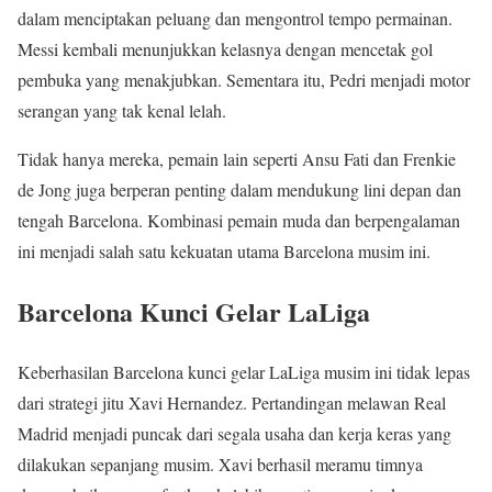
dalam menciptakan peluang dan mengontrol tempo permainan.
Messi kembali menunjukkan kelasnya dengan mencetak gol
pembuka yang menakjubkan. Sementara itu, Pedri menjadi motor
serangan yang tak kenal lelah.
Tidak hanya mereka, pemain lain seperti Ansu Fati dan Frenkie
de Jong juga berperan penting dalam mendukung lini depan dan
tengah Barcelona. Kombinasi pemain muda dan berpengalaman
ini menjadi salah satu kekuatan utama Barcelona musim ini.
Barcelona Kunci Gelar LaLiga
Keberhasilan Barcelona kunci gelar LaLiga musim ini tidak lepas
dari strategi jitu Xavi Hernandez. Pertandingan melawan Real
Madrid menjadi puncak dari segala usaha dan kerja keras yang
dilakukan sepanjang musim. Xavi berhasil meramu timnya