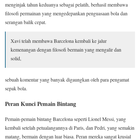
menginjak tahun keduanya sebagai pelatih, berhasil membawa
filosofi permainan yang mengedepankan penguasaan bola dan
serangan balik cepat.
Xavi telah membawa Barcelona kembali ke jalur
kemenangan dengan filosofi bermain yang mengalir dan
solid,
sebuah komentar yang banyak digaungkan oleh para pengamat
sepak bola.
Peran Kunci Pemain Bintang
Pemain-pemain bintang Barcelona seperti Lionel Messi, yang
kembali setelah petualangannya di Paris, dan Pedri, yang semakin
matang, bermain dengan luar biasa. Peran mereka sangat krusial