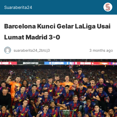
Suaraberita24
Barcelona Kunci Gelar LaLiga Usai
Lumat Madrid 3-0
suaraberita24_2btcj3
3 months ago