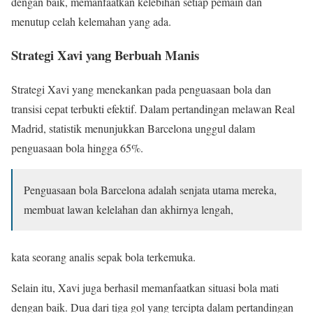
dengan baik, memanfaatkan kelebihan setiap pemain dan
menutup celah kelemahan yang ada.
Strategi Xavi yang Berbuah Manis
Strategi Xavi yang menekankan pada penguasaan bola dan
transisi cepat terbukti efektif. Dalam pertandingan melawan Real
Madrid, statistik menunjukkan Barcelona unggul dalam
penguasaan bola hingga 65%.
Penguasaan bola Barcelona adalah senjata utama mereka,
membuat lawan kelelahan dan akhirnya lengah,
kata seorang analis sepak bola terkemuka.
Selain itu, Xavi juga berhasil memanfaatkan situasi bola mati
dengan baik. Dua dari tiga gol yang tercipta dalam pertandingan