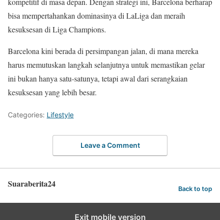
kompetitif di masa depan. Dengan strategi ini, Barcelona berharap
bisa mempertahankan dominasinya di LaLiga dan meraih
kesuksesan di Liga Champions.
Barcelona kini berada di persimpangan jalan, di mana mereka
harus memutuskan langkah selanjutnya untuk memastikan gelar
ini bukan hanya satu-satunya, tetapi awal dari serangkaian
kesuksesan yang lebih besar.
Categories:
Lifestyle
Leave a Comment
Suaraberita24
Back to top
Exit mobile version