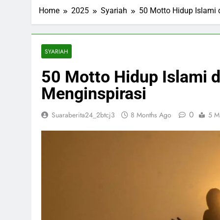
ESDM Siapkan
Home
2025
Syariah
50 Motto Hidup Islami 
3 Months Ago
Inggris dan 
3 Months Ago
Bahlil Bebas
SYARIAH
3 Months Ago
50 Motto Hidup Islami d
Trump Tampa
3 Months Ago
Menginspirasi
0
Suaraberita24_2btcj3
8 Months Ago
5 M