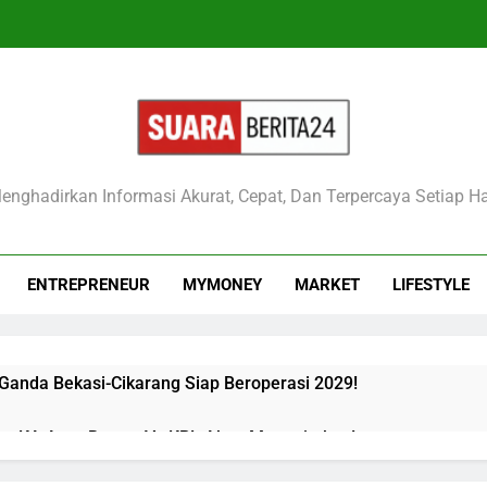
raberita24
enghadirkan Informasi Akurat, Cepat, Dan Terpercaya Setiap Ha
ENTREPRENEUR
MYMONEY
MARKET
LIFESTYLE
 Ganda Bekasi-Cikarang Siap Beroperasi 2029!
kan KA Argo Bromo Vs KRL Akan Mengejutkan!