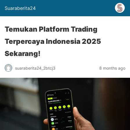
Suaraberita24
Temukan Platform Trading
Terpercaya Indonesia 2025
Sekarang!
suaraberita24_2btcj3
8 months ago