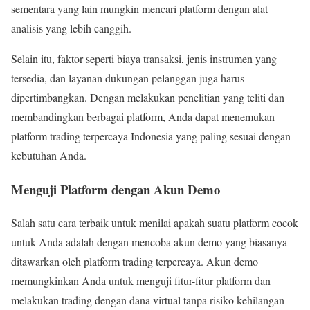
sementara yang lain mungkin mencari platform dengan alat
analisis yang lebih canggih.
Selain itu, faktor seperti biaya transaksi, jenis instrumen yang
tersedia, dan layanan dukungan pelanggan juga harus
dipertimbangkan. Dengan melakukan penelitian yang teliti dan
membandingkan berbagai platform, Anda dapat menemukan
platform trading terpercaya Indonesia yang paling sesuai dengan
kebutuhan Anda.
Menguji Platform dengan Akun Demo
Salah satu cara terbaik untuk menilai apakah suatu platform cocok
untuk Anda adalah dengan mencoba akun demo yang biasanya
ditawarkan oleh platform trading terpercaya. Akun demo
memungkinkan Anda untuk menguji fitur-fitur platform dan
melakukan trading dengan dana virtual tanpa risiko kehilangan