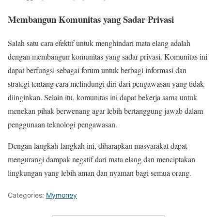
Membangun Komunitas yang Sadar Privasi
Salah satu cara efektif untuk menghindari mata elang adalah
dengan membangun komunitas yang sadar privasi. Komunitas ini
dapat berfungsi sebagai forum untuk berbagi informasi dan
strategi tentang cara melindungi diri dari pengawasan yang tidak
diinginkan. Selain itu, komunitas ini dapat bekerja sama untuk
menekan pihak berwenang agar lebih bertanggung jawab dalam
penggunaan teknologi pengawasan.
Dengan langkah-langkah ini, diharapkan masyarakat dapat
mengurangi dampak negatif dari mata elang dan menciptakan
lingkungan yang lebih aman dan nyaman bagi semua orang.
Categories:
Mymoney