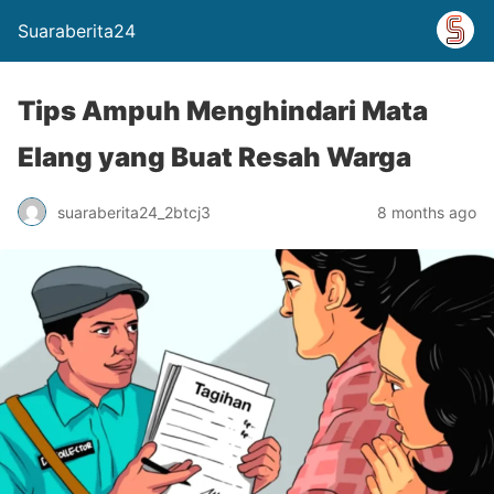
Suaraberita24
Tips Ampuh Menghindari Mata
Elang yang Buat Resah Warga
suaraberita24_2btcj3
8 months ago