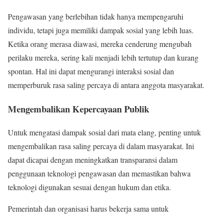
Pengawasan yang berlebihan tidak hanya mempengaruhi
individu, tetapi juga memiliki dampak sosial yang lebih luas.
Ketika orang merasa diawasi, mereka cenderung mengubah
perilaku mereka, sering kali menjadi lebih tertutup dan kurang
spontan. Hal ini dapat mengurangi interaksi sosial dan
memperburuk rasa saling percaya di antara anggota masyarakat.
Mengembalikan Kepercayaan Publik
Untuk mengatasi dampak sosial dari mata elang, penting untuk
mengembalikan rasa saling percaya di dalam masyarakat. Ini
dapat dicapai dengan meningkatkan transparansi dalam
penggunaan teknologi pengawasan dan memastikan bahwa
teknologi digunakan sesuai dengan hukum dan etika.
Pemerintah dan organisasi harus bekerja sama untuk