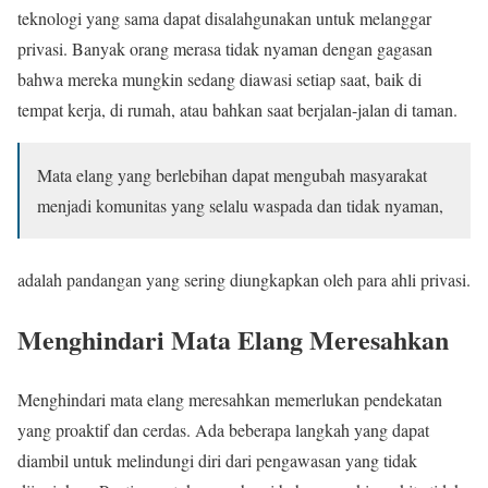
teknologi yang sama dapat disalahgunakan untuk melanggar
privasi. Banyak orang merasa tidak nyaman dengan gagasan
bahwa mereka mungkin sedang diawasi setiap saat, baik di
tempat kerja, di rumah, atau bahkan saat berjalan-jalan di taman.
Mata elang yang berlebihan dapat mengubah masyarakat
menjadi komunitas yang selalu waspada dan tidak nyaman,
adalah pandangan yang sering diungkapkan oleh para ahli privasi.
Menghindari Mata Elang Meresahkan
Menghindari mata elang meresahkan memerlukan pendekatan
yang proaktif dan cerdas. Ada beberapa langkah yang dapat
diambil untuk melindungi diri dari pengawasan yang tidak