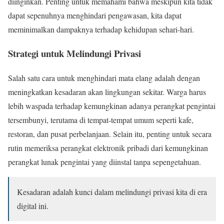
diinginkan. Penting untuk memahami bahwa meskipun kita tidak
dapat sepenuhnya menghindari pengawasan, kita dapat
meminimalkan dampaknya terhadap kehidupan sehari-hari.
Strategi untuk Melindungi Privasi
Salah satu cara untuk menghindari mata elang adalah dengan
meningkatkan kesadaran akan lingkungan sekitar. Warga harus
lebih waspada terhadap kemungkinan adanya perangkat pengintai
tersembunyi, terutama di tempat-tempat umum seperti kafe,
restoran, dan pusat perbelanjaan. Selain itu, penting untuk secara
rutin memeriksa perangkat elektronik pribadi dari kemungkinan
perangkat lunak pengintai yang diinstal tanpa sepengetahuan.
Kesadaran adalah kunci dalam melindungi privasi kita di era
digital ini.