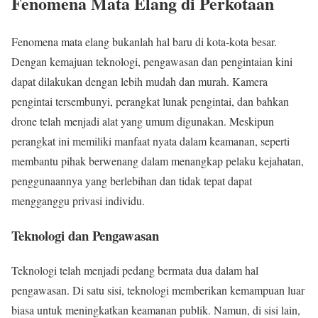
Fenomena Mata Elang di Perkotaan
Fenomena mata elang bukanlah hal baru di kota-kota besar.
Dengan kemajuan teknologi, pengawasan dan pengintaian kini
dapat dilakukan dengan lebih mudah dan murah. Kamera
pengintai tersembunyi, perangkat lunak pengintai, dan bahkan
drone telah menjadi alat yang umum digunakan. Meskipun
perangkat ini memiliki manfaat nyata dalam keamanan, seperti
membantu pihak berwenang dalam menangkap pelaku kejahatan,
penggunaannya yang berlebihan dan tidak tepat dapat
mengganggu privasi individu.
Teknologi dan Pengawasan
Teknologi telah menjadi pedang bermata dua dalam hal
pengawasan. Di satu sisi, teknologi memberikan kemampuan luar
biasa untuk meningkatkan keamanan publik. Namun, di sisi lain,