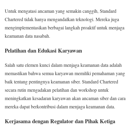
Untuk mengatasi ancaman yang semakin canggih, Standard
Chartered tidak hanya mengandalkan teknologi. Mereka juga
mengimplementasikan berbagai langkah proaktif untuk menjaga
keamanan data nasabah.
Pelatihan dan Edukasi Karyawan
Salah satu elemen kunci dalam menjaga keamanan data adalah
memastikan bahwa semua karyawan memiliki pemahaman yang
baik tentang pentingnya keamanan siber. Standard Chartered
secara rutin mengadakan pelatihan dan workshop untuk
meningkatkan kesadaran karyawan akan ancaman siber dan cara
mereka dapat berkontribusi dalam menjaga keamanan data.
Kerjasama dengan Regulator dan Pihak Ketiga