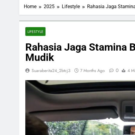
ESDM Siapkan
Home
2025
Lifestyle
Rahasia Jaga Stamina
3 Months Ago
Inggris dan 
3 Months Ago
Bahlil Bebas
LIFESTYLE
3 Months Ago
Rahasia Jaga Stamina B
Trump Tampa
3 Months Ago
Mudik
0
Suaraberita24_2btcj3
7 Months Ago
4 M