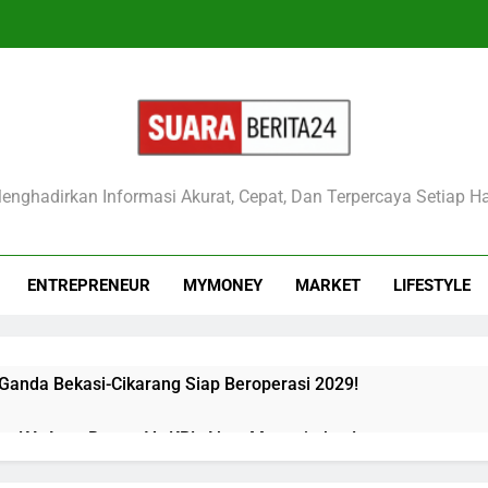
raberita24
enghadirkan Informasi Akurat, Cepat, Dan Terpercaya Setiap Ha
ENTREPRENEUR
MYMONEY
MARKET
LIFESTYLE
 Ganda Bekasi-Cikarang Siap Beroperasi 2029!
kan KA Argo Bromo Vs KRL Akan Mengejutkan!