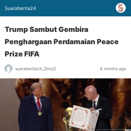
Suaraberita24
Trump Sambut Gembira
Penghargaan Perdamaian Peace
Prize FIFA
suaraberita24_2btcj3
8 months ago