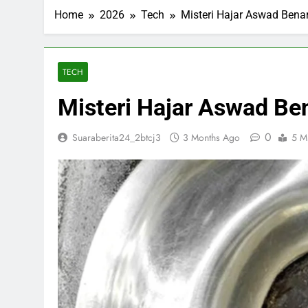
ESDM Siapkan
Home
2026
Tech
Misteri Hajar Aswad Bena
3 Months Ago
Inggris dan 
3 Months Ago
Bahlil Bebas
TECH
3 Months Ago
Misteri Hajar Aswad Be
Trump Tampa
3 Months Ago
0
Suaraberita24_2btcj3
3 Months Ago
5 M