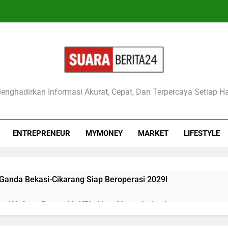
raberita24
enghadirkan Informasi Akurat, Cepat, Dan Terpercaya Setiap Ha
ENTREPRENEUR
MYMONEY
MARKET
LIFESTYLE
 Ganda Bekasi-Cikarang Siap Beroperasi 2029!
kan KA Argo Bromo Vs KRL Akan Mengejutkan!