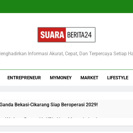
raberita24
enghadirkan Informasi Akurat, Cepat, Dan Terpercaya Setiap Ha
ENTREPRENEUR
MYMONEY
MARKET
LIFESTYLE
 Ganda Bekasi-Cikarang Siap Beroperasi 2029!
kan KA Argo Bromo Vs KRL Akan Mengejutkan!