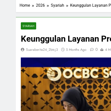
ESDM Siapkan
Home
2026
Syariah
Keunggulan Layanan P
3 Months Ago
Inggris dan 
3 Months Ago
Bahlil Bebas
SYARIAH
3 Months Ago
Keunggulan Layanan Pr
Trump Tampa
3 Months Ago
0
Suaraberita24_2btcj3
5 Months Ago
4 M