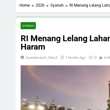
ESDM Siapkan
Home
2026
Syariah
RI Menang Lelang Laha
3 Months Ago
Inggris dan 
3 Months Ago
Bahlil Bebas
SYARIAH
3 Months Ago
RI Menang Lelang Lahan 
Trump Tampa
3 Months Ago
Haram
0
Suaraberita24_2btcj3
7 Months Ago
4 M