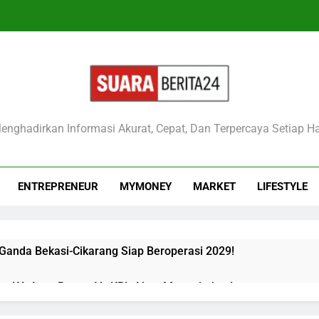
raberita24
enghadirkan Informasi Akurat, Cepat, Dan Terpercaya Setiap Ha
ENTREPRENEUR
MYMONEY
MARKET
LIFESTYLE
 Ganda Bekasi-Cikarang Siap Beroperasi 2029!
kan KA Argo Bromo Vs KRL Akan Mengejutkan!