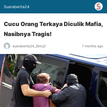
Suaraberita24
Cucu Orang Terkaya Diculik Mafia,
Nasibnya Tragis!
suaraberita24_2btcj3
7 months ago