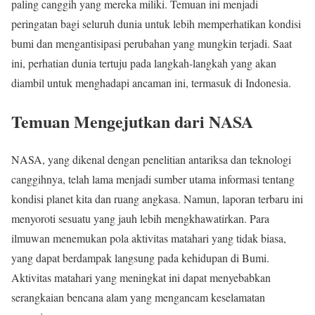
paling canggih yang mereka miliki. Temuan ini menjadi
peringatan bagi seluruh dunia untuk lebih memperhatikan kondisi
bumi dan mengantisipasi perubahan yang mungkin terjadi. Saat
ini, perhatian dunia tertuju pada langkah-langkah yang akan
diambil untuk menghadapi ancaman ini, termasuk di Indonesia.
Temuan Mengejutkan dari NASA
NASA, yang dikenal dengan penelitian antariksa dan teknologi
canggihnya, telah lama menjadi sumber utama informasi tentang
kondisi planet kita dan ruang angkasa. Namun, laporan terbaru ini
menyoroti sesuatu yang jauh lebih mengkhawatirkan. Para
ilmuwan menemukan pola aktivitas matahari yang tidak biasa,
yang dapat berdampak langsung pada kehidupan di Bumi.
Aktivitas matahari yang meningkat ini dapat menyebabkan
serangkaian bencana alam yang mengancam keselamatan