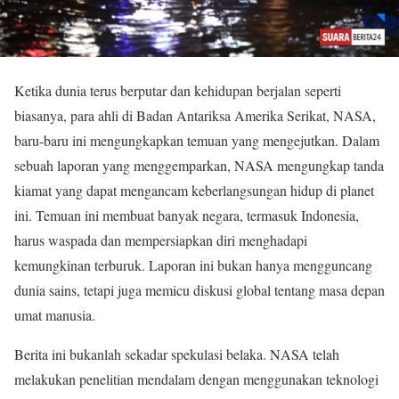
Ketika dunia terus berputar dan kehidupan berjalan seperti
biasanya, para ahli di Badan Antariksa Amerika Serikat, NASA,
baru-baru ini mengungkapkan temuan yang mengejutkan. Dalam
sebuah laporan yang menggemparkan, NASA mengungkap tanda
kiamat yang dapat mengancam keberlangsungan hidup di planet
ini. Temuan ini membuat banyak negara, termasuk Indonesia,
harus waspada dan mempersiapkan diri menghadapi
kemungkinan terburuk. Laporan ini bukan hanya mengguncang
dunia sains, tetapi juga memicu diskusi global tentang masa depan
umat manusia.
Berita ini bukanlah sekadar spekulasi belaka. NASA telah
melakukan penelitian mendalam dengan menggunakan teknologi