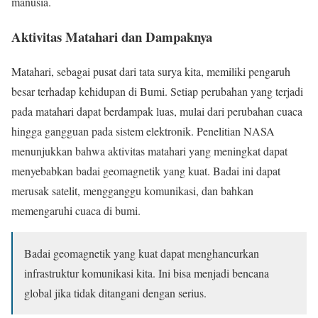
manusia.
Aktivitas Matahari dan Dampaknya
Matahari, sebagai pusat dari tata surya kita, memiliki pengaruh
besar terhadap kehidupan di Bumi. Setiap perubahan yang terjadi
pada matahari dapat berdampak luas, mulai dari perubahan cuaca
hingga gangguan pada sistem elektronik. Penelitian NASA
menunjukkan bahwa aktivitas matahari yang meningkat dapat
menyebabkan badai geomagnetik yang kuat. Badai ini dapat
merusak satelit, mengganggu komunikasi, dan bahkan
memengaruhi cuaca di bumi.
Badai geomagnetik yang kuat dapat menghancurkan
infrastruktur komunikasi kita. Ini bisa menjadi bencana
global jika tidak ditangani dengan serius.