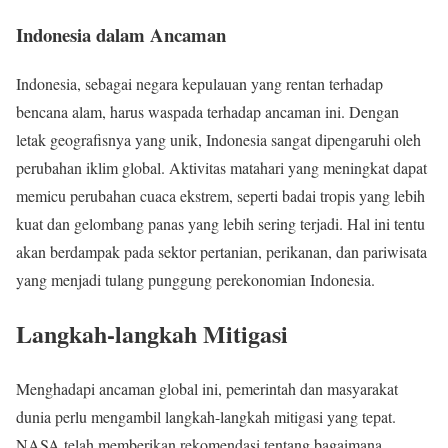
Indonesia dalam Ancaman
Indonesia, sebagai negara kepulauan yang rentan terhadap
bencana alam, harus waspada terhadap ancaman ini. Dengan
letak geografisnya yang unik, Indonesia sangat dipengaruhi oleh
perubahan iklim global. Aktivitas matahari yang meningkat dapat
memicu perubahan cuaca ekstrem, seperti badai tropis yang lebih
kuat dan gelombang panas yang lebih sering terjadi. Hal ini tentu
akan berdampak pada sektor pertanian, perikanan, dan pariwisata
yang menjadi tulang punggung perekonomian Indonesia.
Langkah-langkah Mitigasi
Menghadapi ancaman global ini, pemerintah dan masyarakat
dunia perlu mengambil langkah-langkah mitigasi yang tepat.
NASA telah memberikan rekomendasi tentang bagaimana