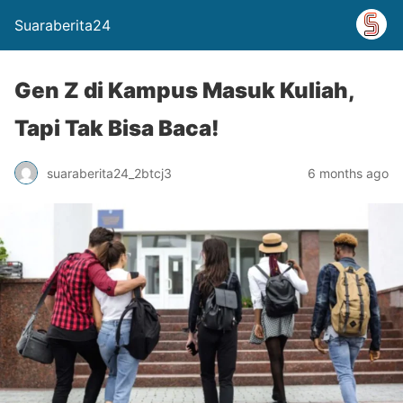
Suaraberita24
Gen Z di Kampus Masuk Kuliah,
Tapi Tak Bisa Baca!
suaraberita24_2btcj3
6 months ago