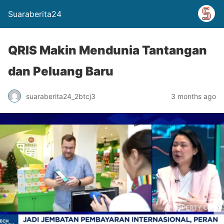
Suaraberita24
QRIS Makin Mendunia Tantangan
dan Peluang Baru
suaraberita24_2btcj3
3 months ago