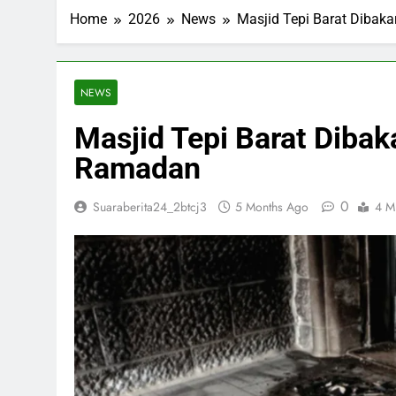
ESDM Siapkan
Home
2026
News
Masjid Tepi Barat Dibak
3 Months Ago
Inggris dan 
3 Months Ago
Bahlil Bebas
NEWS
3 Months Ago
Masjid Tepi Barat Dibak
Trump Tampa
3 Months Ago
Ramadan
0
Suaraberita24_2btcj3
5 Months Ago
4 M