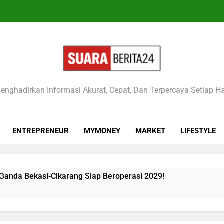
raberita24
enghadirkan Informasi Akurat, Cepat, Dan Terpercaya Setiap Ha
ENTREPRENEUR
MYMONEY
MARKET
LIFESTYLE
 Ganda Bekasi-Cikarang Siap Beroperasi 2029!
kan KA Argo Bromo Vs KRL Akan Mengejutkan!