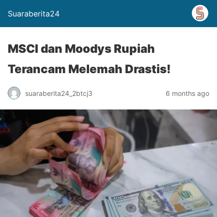
Suaraberita24
MSCI dan Moodys Rupiah
Terancam Melemah Drastis!
suaraberita24_2btcj3
6 months ago