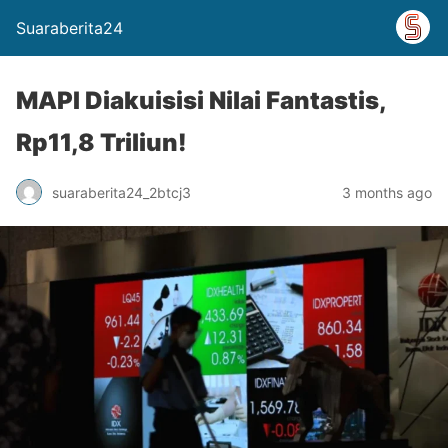
Suaraberita24
MAPI Diakuisisi Nilai Fantastis,
Rp11,8 Triliun!
suaraberita24_2btcj3
3 months ago