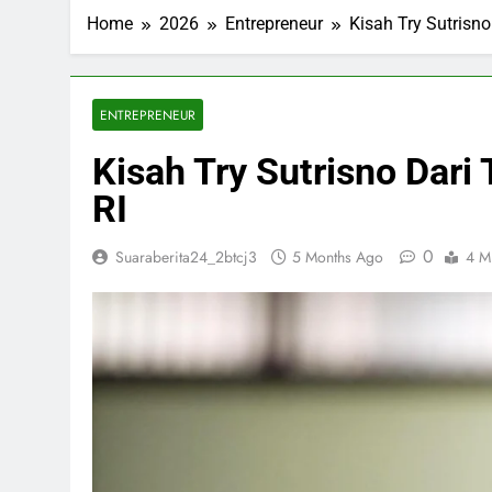
ESDM Siapkan
Home
2026
Entrepreneur
Kisah Try Sutrisn
3 Months Ago
Inggris dan 
3 Months Ago
Bahlil Bebas
ENTREPRENEUR
3 Months Ago
Kisah Try Sutrisno Dari
Trump Tampa
3 Months Ago
RI
0
Suaraberita24_2btcj3
5 Months Ago
4 M