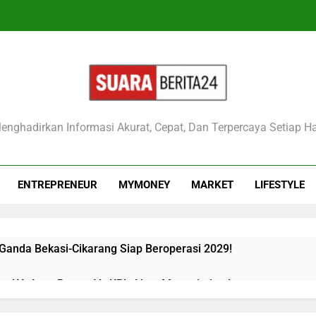
raberita24
enghadirkan Informasi Akurat, Cepat, Dan Terpercaya Setiap Ha
ENTREPRENEUR
MYMONEY
MARKET
LIFESTYLE
 Ganda Bekasi-Cikarang Siap Beroperasi 2029!
kan KA Argo Bromo Vs KRL Akan Mengejutkan!