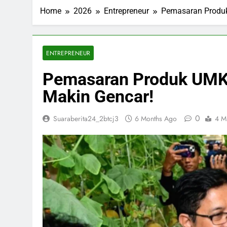
ESDM Siapkan
Home
2026
Entrepreneur
Pemasaran Produk
3 Months Ago
Inggris dan 
3 Months Ago
Bahlil Bebas
ENTREPRENEUR
3 Months Ago
Pemasaran Produk UMKM
Trump Tampa
3 Months Ago
Makin Gencar!
0
Suaraberita24_2btcj3
6 Months Ago
4 M