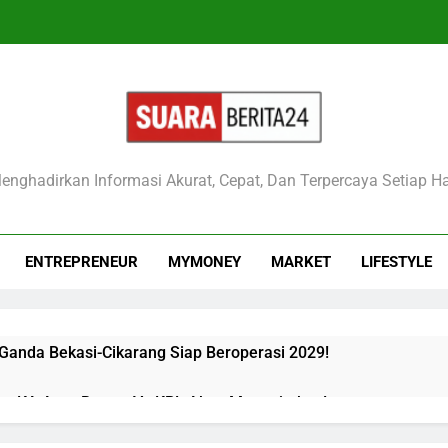
raberita24
enghadirkan Informasi Akurat, Cepat, Dan Terpercaya Setiap Ha
ENTREPRENEUR
MYMONEY
MARKET
LIFESTYLE
 Ganda Bekasi-Cikarang Siap Beroperasi 2029!
kan KA Argo Bromo Vs KRL Akan Mengejutkan!