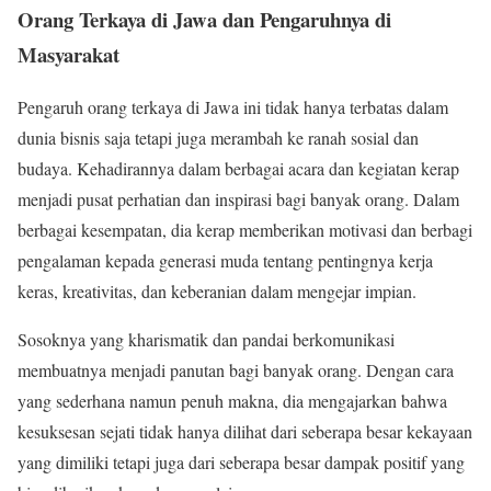
Orang Terkaya di Jawa dan Pengaruhnya di
Masyarakat
Pengaruh orang terkaya di Jawa ini tidak hanya terbatas dalam
dunia bisnis saja tetapi juga merambah ke ranah sosial dan
budaya. Kehadirannya dalam berbagai acara dan kegiatan kerap
menjadi pusat perhatian dan inspirasi bagi banyak orang. Dalam
berbagai kesempatan, dia kerap memberikan motivasi dan berbagi
pengalaman kepada generasi muda tentang pentingnya kerja
keras, kreativitas, dan keberanian dalam mengejar impian.
Sosoknya yang kharismatik dan pandai berkomunikasi
membuatnya menjadi panutan bagi banyak orang. Dengan cara
yang sederhana namun penuh makna, dia mengajarkan bahwa
kesuksesan sejati tidak hanya dilihat dari seberapa besar kekayaan
yang dimiliki tetapi juga dari seberapa besar dampak positif yang