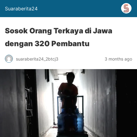
Suaraberita24
Sosok Orang Terkaya di Jawa
dengan 320 Pembantu
suaraberita24_2btcj3
3 months ago