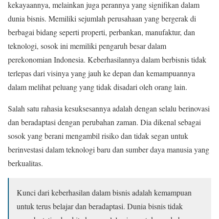
kekayaannya, melainkan juga perannya yang signifikan dalam
dunia bisnis. Memiliki sejumlah perusahaan yang bergerak di
berbagai bidang seperti properti, perbankan, manufaktur, dan
teknologi, sosok ini memiliki pengaruh besar dalam
perekonomian Indonesia. Keberhasilannya dalam berbisnis tidak
terlepas dari visinya yang jauh ke depan dan kemampuannya
dalam melihat peluang yang tidak disadari oleh orang lain.
Salah satu rahasia kesuksesannya adalah dengan selalu berinovasi
dan beradaptasi dengan perubahan zaman. Dia dikenal sebagai
sosok yang berani mengambil risiko dan tidak segan untuk
berinvestasi dalam teknologi baru dan sumber daya manusia yang
berkualitas.
Kunci dari keberhasilan dalam bisnis adalah kemampuan
untuk terus belajar dan beradaptasi. Dunia bisnis tidak