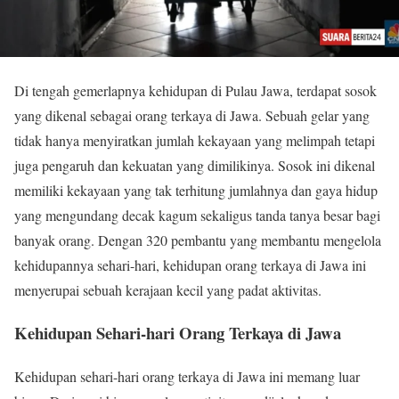
Di tengah gemerlapnya kehidupan di Pulau Jawa, terdapat sosok
yang dikenal sebagai orang terkaya di Jawa. Sebuah gelar yang
tidak hanya menyiratkan jumlah kekayaan yang melimpah tetapi
juga pengaruh dan kekuatan yang dimilikinya. Sosok ini dikenal
memiliki kekayaan yang tak terhitung jumlahnya dan gaya hidup
yang mengundang decak kagum sekaligus tanda tanya besar bagi
banyak orang. Dengan 320 pembantu yang membantu mengelola
kehidupannya sehari-hari, kehidupan orang terkaya di Jawa ini
menyerupai sebuah kerajaan kecil yang padat aktivitas.
Kehidupan Sehari-hari Orang Terkaya di Jawa
Kehidupan sehari-hari orang terkaya di Jawa ini memang luar