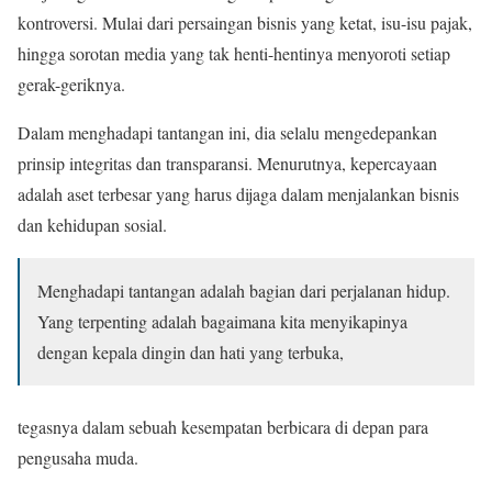
kontroversi. Mulai dari persaingan bisnis yang ketat, isu-isu pajak,
hingga sorotan media yang tak henti-hentinya menyoroti setiap
gerak-geriknya.
Dalam menghadapi tantangan ini, dia selalu mengedepankan
prinsip integritas dan transparansi. Menurutnya, kepercayaan
adalah aset terbesar yang harus dijaga dalam menjalankan bisnis
dan kehidupan sosial.
Menghadapi tantangan adalah bagian dari perjalanan hidup.
Yang terpenting adalah bagaimana kita menyikapinya
dengan kepala dingin dan hati yang terbuka,
tegasnya dalam sebuah kesempatan berbicara di depan para
pengusaha muda.