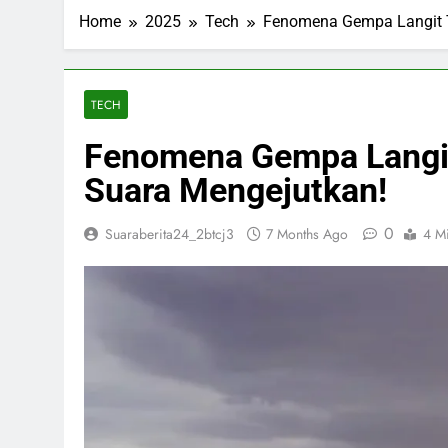
ESDM Siapkan
Home
2025
Tech
Fenomena Gempa Langit T
3 Months Ago
Inggris dan 
3 Months Ago
Bahlil Bebas
TECH
3 Months Ago
Fenomena Gempa Langit
Trump Tampa
3 Months Ago
Suara Mengejutkan!
0
Suaraberita24_2btcj3
7 Months Ago
4 M