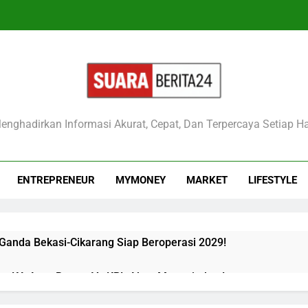
raberita24
enghadirkan Informasi Akurat, Cepat, Dan Terpercaya Setiap Ha
ENTREPRENEUR
MYMONEY
MARKET
LIFESTYLE
 Ganda Bekasi-Cikarang Siap Beroperasi 2029!
kan KA Argo Bromo Vs KRL Akan Mengejutkan!