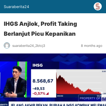
Suaraberita24
IHGS Anjlok, Profit Taking
Berlanjut Picu Kepanikan
suaraberita24_2btcj3
8 months ago