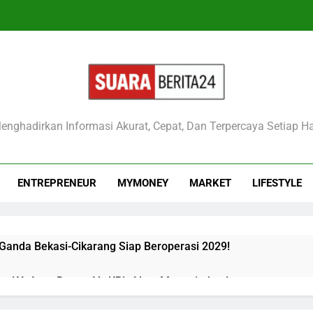
raberita24
enghadirkan Informasi Akurat, Cepat, Dan Terpercaya Setiap Ha
ENTREPRENEUR
MYMONEY
MARKET
LIFESTYLE
 Ganda Bekasi-Cikarang Siap Beroperasi 2029!
kan KA Argo Bromo Vs KRL Akan Mengejutkan!