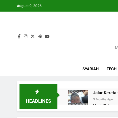
Skip
August 9, 2026
to
content
Sua
M
SYARIAH
TECH
Jalur Kereta
3 Months Ago
HEADLINES
Hasil Tabra
3 Months Ago