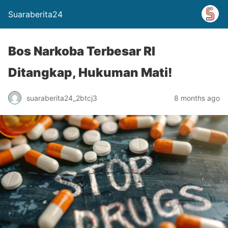
Suaraberita24
Bos Narkoba Terbesar RI
Ditangkap, Hukuman Mati!
suaraberita24_2btcj3
8 months ago