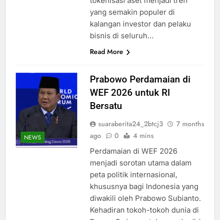
tokenisasi aset menjadi tren
yang semakin populer di
kalangan investor dan pelaku
bisnis di seluruh…
Read More
Prabowo Perdamaian di
WEF 2026 untuk RI
Bersatu
suaraberita24_2btcj3
7 months
ago
0
4 mins
NEWS
Perdamaian di WEF 2026
menjadi sorotan utama dalam
peta politik internasional,
khususnya bagi Indonesia yang
diwakili oleh Prabowo Subianto.
Kehadiran tokoh-tokoh dunia di