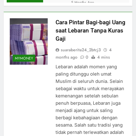
5G di 88 Kota RI!
5 Months Ago
Kapal Selam Rusia
Siap Luncurkan Rudal
Nuklir Usai Diserang
Cara Pintar Bagi-bagi Uang
6 Months Ago
DJP Jelaskan Pajak
saat Lebaran Tanpa Kuras
untuk Selebgram
Gaji
Cilik!
8 Months Ago
Jadwal Magrib/Buka
suaraberita24_2btcj3
4
Puasa Jabodetabek
months ago
0
4 mins
MYMONEY
Jangan Lewatkan
6 Months Ago
Lebaran adalah momen yang
Waktunya!
Bocoran OJK Cara
paling ditunggu oleh umat
Cerdas Kelola Uang
untuk Anak Muda
Muslim di seluruh dunia. Selain
8 Months Ago
sebagai waktu untuk merayakan
Ganti Karyawan Jadi
Mandor, Keputusan
kemenangan setelah sebulan
Mengejutkan!
5 Months Ago
penuh berpuasa, Lebaran juga
menjadi ajang untuk saling
berbagi kebahagiaan dengan
sesama. Salah satu tradisi yang
tidak pernah terlewatkan adalah