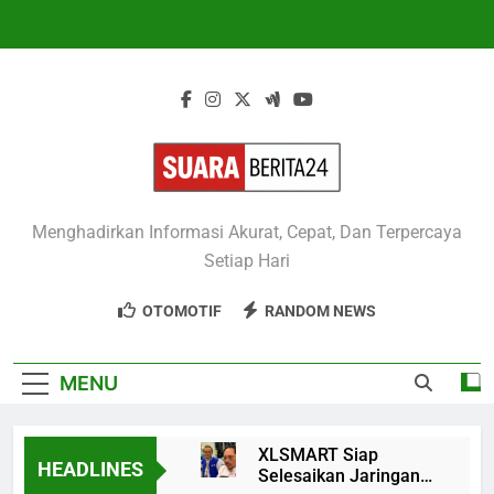
Skip
to
content
Suaraberita24
Menghadirkan Informasi Akurat, Cepat, Dan Terpercaya
Setiap Hari
OTOMOTIF
RANDOM NEWS
MENU
XLSMART Siap
HEADLINES
Selesaikan Jaringan