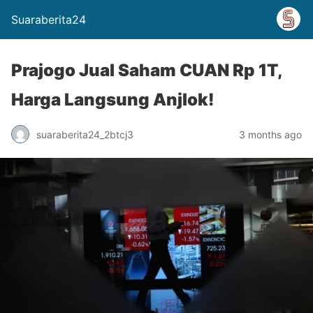
Suaraberita24
Prajogo Jual Saham CUAN Rp 1T,
Harga Langsung Anjlok!
suaraberita24_2btcj3
3 months ago