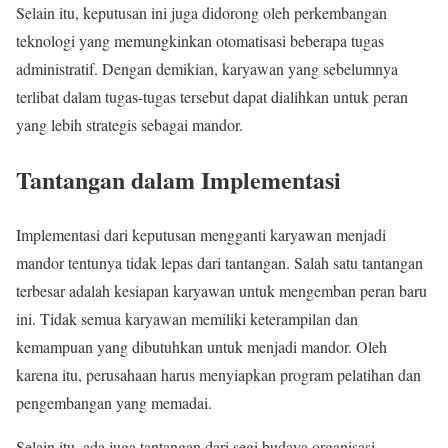
Selain itu, keputusan ini juga didorong oleh perkembangan
teknologi yang memungkinkan otomatisasi beberapa tugas
administratif. Dengan demikian, karyawan yang sebelumnya
terlibat dalam tugas-tugas tersebut dapat dialihkan untuk peran
yang lebih strategis sebagai mandor.
Tantangan dalam Implementasi
Implementasi dari keputusan mengganti karyawan menjadi
mandor tentunya tidak lepas dari tantangan. Salah satu tantangan
terbesar adalah kesiapan karyawan untuk mengemban peran baru
ini. Tidak semua karyawan memiliki keterampilan dan
kemampuan yang dibutuhkan untuk menjadi mandor. Oleh
karena itu, perusahaan harus menyiapkan program pelatihan dan
pengembangan yang memadai.
Selain itu, ada juga tantangan dari segi budaya organisasi.