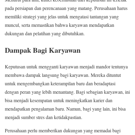
pada persiapan dan perencanaan yang matang. Perusahaan harus
memiliki strategi yang jelas untuk mengatasi tantangan yang
muncul, serta memastikan bahwa karyawan mendapatkan
dukungan dan pelatihan yang dibutuhkan.
Dampak Bagi Karyawan
Keputusan untuk mengganti karyawan menjadi mandor tentunya
membawa dampak langsung bagi karyawan. Mereka dituntut
untuk mengembangkan keterampilan baru dan beradaptasi
dengan peran yang lebih menantang. Bagi sebagian karyawan, ini
bisa menjadi kesempatan untuk meningkatkan karier dan
mendapatkan pengalaman baru. Namun, bagi yang lain, ini bisa
menjadi sumber stres dan ketidakpastian.
Perusahaan perlu memberikan dukungan yang memadai bagi