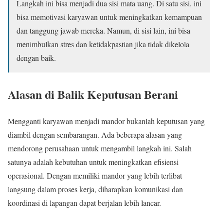
Langkah ini bisa menjadi dua sisi mata uang. Di satu sisi, ini
bisa memotivasi karyawan untuk meningkatkan kemampuan
dan tanggung jawab mereka. Namun, di sisi lain, ini bisa
menimbulkan stres dan ketidakpastian jika tidak dikelola
dengan baik.
Alasan di Balik Keputusan Berani
Mengganti karyawan menjadi mandor bukanlah keputusan yang
diambil dengan sembarangan. Ada beberapa alasan yang
mendorong perusahaan untuk mengambil langkah ini. Salah
satunya adalah kebutuhan untuk meningkatkan efisiensi
operasional. Dengan memiliki mandor yang lebih terlibat
langsung dalam proses kerja, diharapkan komunikasi dan
koordinasi di lapangan dapat berjalan lebih lancar.