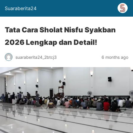
Suaraberita24
Tata Cara Sholat Nisfu Syakban
2026 Lengkap dan Detail!
suaraberita24_2btcj3
6 months ago