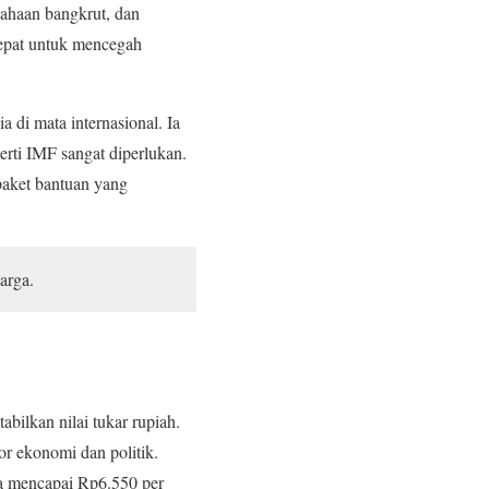
usahaan bangkrut, dan
 cepat untuk mencegah
 di mata internasional. Ia
rti IMF sangat diperlukan.
paket bantuan yang
arga.
bilkan nilai tukar rupiah.
r ekonomi dan politik.
gga mencapai Rp6.550 per