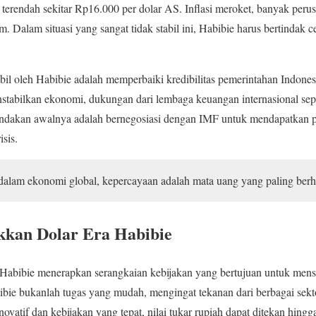
ik terendah sekitar Rp16.000 per dolar AS. Inflasi meroket, banyak per
. Dalam situasi yang sangat tidak stabil ini, Habibie harus bertindak
l oleh Habibie adalah memperbaiki kredibilitas pemerintahan Indonesia
tabilkan ekonomi, dukungan dari lembaga keuangan internasional sepe
 tindakan awalnya adalah bernegosiasi dengan IMF untuk mendapatkan 
sis.
alam ekonomi global, kepercayaan adalah mata uang yang paling berh
kkan Dolar Era Habibie
Habibie menerapkan serangkaian kebijakan yang bertujuan untuk mensta
ie bukanlah tugas yang mudah, mengingat tekanan dari berbagai sekto
ovatif dan kebijakan yang tepat, nilai tukar rupiah dapat ditekan hin