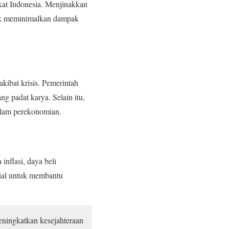
at Indonesia. Menjinakkan
ntuk meminimalkan dampak
kibat krisis. Pemerintah
g padat karya. Selain itu,
alam perekonomian.
nflasi, daya beli
sial untuk membantu
eningkatkan kesejahteraan