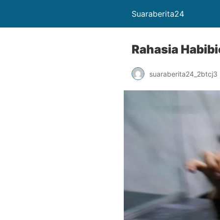
Suaraberita24
Rahasia Habib
suaraberita24_2btcj3