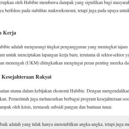
erapkan oleh Habibie membawa dampak yang signifikan bagi masyarak
nya berfokus pada stabilitas makroekonomi, tetapi juga pada upaya u
n Kerja
Habibie adalah mengurangi tingkat pengangguran yang meningkat tajam a
m untuk menciptakan lapangan kerja baru, terutama di sektor-sektor yan
 dan menengah (UKM) ditingkatkan mengingat peran penting mereka d
n Kesejahteraan Rakyat
rhatian utama dalam kebijakan ekonomi Habibie. Dengan mengendalikan i
nkan. Pemerintah juga meluncurkan berbagai program kesejahteraan so
ampak oleh krisis, termasuk subsidi pangan dan bantuan tunai.
aik adalah yang tidak hanya menstabilkan angka-angka, tetapi juga m