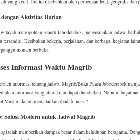
sih yang kecil. Hal ini disebabkan oleh perbedaan letak geografis dan p
dengan Aktivitas Harian
 wilayah metropolitan seperti Jabodetabek, menyesuaikan jadwal berbu
n tersendiri. Kesibukan bekerja, perjalanan, dan berbagai kegiatan lai
ngganggu momen berbuka.
kses Informasi Waktu Magrib
mperoleh informasi tentang jadwal Magrib/Buka Puasa Jabodetabek menj
ediakan informasi yang akurat dan dapat diandalkan. Namun, bagaiman
 Muslim dalam menjalankan ibadah puasa?
b: Solusi Modern untuk Jadwal Magrib
ologi telah memberikan dampak besar dalam kehidupan beragama. Denga