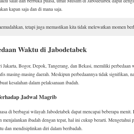
ktu salat dan berbuka puasa, umat Muslim di Jabodetabek dapat den
kan kapan saja dan di mana saja.
emudahkan, tetapi juga memastikan kita tidak melewatkan momen ber
daan Waktu di Jabodetabek
ari Jakarta, Bogor, Depok, Tangerang, dan Bekasi, memiliki perbedaan
afis masing-masing daerah. Meskipun perbedaannya tidak signifikan, n
buat kesalahan dalam pelaksanaan ibadah.
 Terhadap Jadwal Magrib
asa di berbagai wilayah Jabodetabek dapat mencapai beberapa menit. 
in menjalankan ibadah dengan tepat, hal ini cukup berarti. Mengetahui
u dan mendisiplinkan diri dalam beribadah.