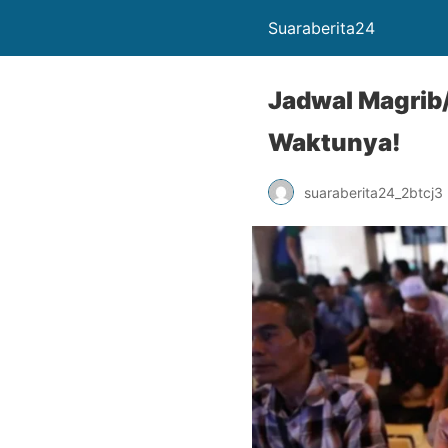
Suaraberita24
Jadwal Magrib
Waktunya!
suaraberita24_2btcj3