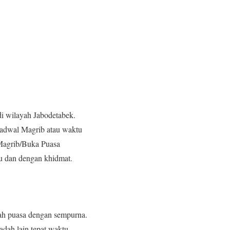
di wilayah Jabodetabek.
jadwal Magrib atau waktu
 Magrib/Buka Puasa
u dan dengan khidmat.
dah puasa dengan sempurna.
dah lain tepat waktu,