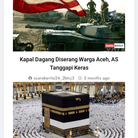
Kapal Dagang Diserang Warga Aceh, AS
Tanggapi Keras
suaraberita24_2btcj3
5 months ago
SYARIAH