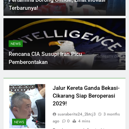
Terbarunya!
NEWS
Rencana CIA Susupi Iran Picu
Pemberontakan
Jalur Kereta Ganda Bekasi-
Cikarang Siap Beroperasi
2029!
suaraberita24_2btcj3
3 months
ago
0
4 mins
NEWS