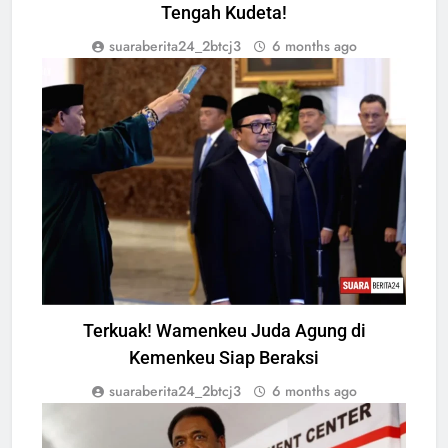
Tengah Kudeta!
suaraberita24_2btcj3
6 months ago
NEWS
Terkuak! Wamenkeu Juda Agung di
Kemenkeu Siap Beraksi
suaraberita24_2btcj3
6 months ago
MARKET