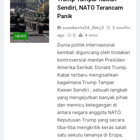
Sendiri, NATO Terancam
Panik
suaraberita24_2btcj3
3 months
ago
0
4 mins
NEWS
Dunia politik internasional
kembali diguncang oleh tindakan
kontroversial mantan Presiden
Amerika Serikat, Donald Trump.
Kabar terbaru mengisahkan
bagaimana Trump Tampar
Kawan Sendiri , sebuah langkah
yang mengejutkan banyak pihak
dan memicu ketegangan di
antara negara anggota NATO.
Keputusan Trump yang secara
tiba-tiba mengkritik keras salah
satu sekutu lamanya di Eropa,