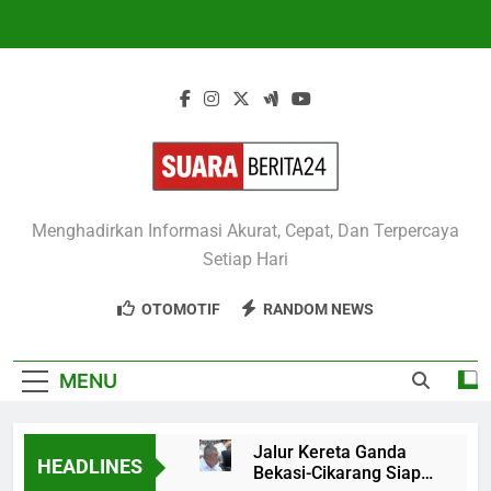
Skip
to
content
Suaraberita24
Menghadirkan Informasi Akurat, Cepat, Dan Terpercaya
Setiap Hari
OTOMOTIF
RANDOM NEWS
MENU
Jalur Kereta Ganda
HEADLINES
Bekasi-Cikarang Siap