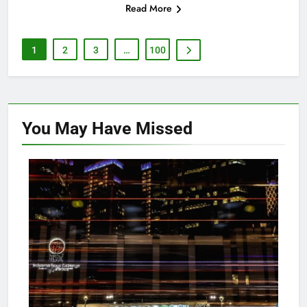
Read More
1
2
3
…
100
You May Have
Missed
MARKET